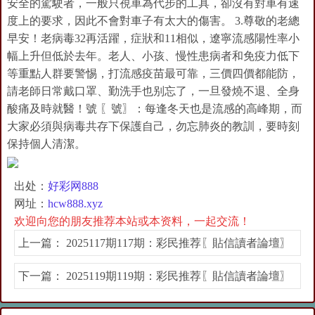
安全的駕駛者，一般只視車為代步的工具，卻沒有對車有速
度上的要求，因此不會對車子有太大的傷害。 3.尊敬的老總
早安！老病毒32再活躍，症狀和11相似，遼寧流感陽性率小
幅上升但低於去年。老人、小孩、慢性患病者和免疫力低下
等重點人群要警惕，打流感疫苗最可靠，三價四價都能防，
請老師日常戴口罩、勤洗手也别忘了，一旦發燒不退、全身
酸痛及時就醫！號 〖號〗：每逢冬天也是流感的高峰期，而
大家必須與病毒共存下保護自己，勿忘肺炎的教訓，要時刻
保持個人清潔。
出处：
好彩网888
网址：
hcw888.xyz
欢迎向您的朋友推荐本站或本资料，一起交流！
上一篇：
2025117期117期：彩民推荐〖貼信讀者論壇〗
下一篇：
2025119期119期：彩民推荐〖貼信讀者論壇〗