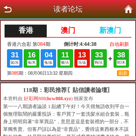
读者论坛
118期：彩民推荐〖貼信讀者論壇〗
本资料由
好彩网888(
hcw888.xyz
)
独家发布
第一一八期讀者論談 1.貼總下午好！今天很無語收到平台一
個無理取鬧的嚴重投訴：客戶買了一套洗髪水組合套裝，瓶
身上明明寫著“非單買品”，意思是這是套裝裡的一部分，不
單獨售賣。但客戶誤以為是“非賣品”，覺得這東西根本不該