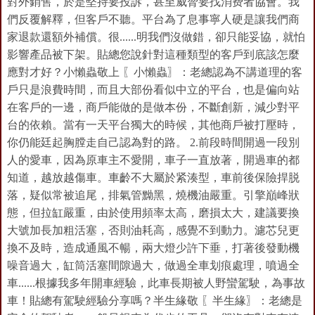
對外銷售，於是堅持要投訴，甚至威脅要找消费者協會。我
們反覆解釋，但客戶不聽。平台為了息事寧人硬是讓我們商
家退款還額外補償。很......明我們沒做錯，卻只能妥協，就怕
影響產品被下架。貼總您說針對這種類型的客戶到底該怎麼
應對才好？小懶蟲敬上 〖小懶蟲〗：老總認為不講道理的客
戶只是浪費時間，而且大部份看似中立的平台，也是偏向站
在客戶的一邊，商戶能做的是做本份，不斷創新，減少對平
台的依賴。當有一天平台獨大的時候，其他商戶被打壓時，
你仍能廷起胸膛走自己認為對的路。 2.前段時間開過一段別
人的愛車，因為原車主不愛開，車子一直放著，開過車的都
知道，越放越傷車。車齡不大屬於紧湊型，車前後保險捍脱
落，疑似常被追尾，排氣管黝黑，燒機油嚴重。引擎巔峰狀
態，但拉缸嚴重，由於使用頻率太高，磨損太大，建議要換
大號加長加粗活塞，否則油耗高，感覺不到動力。濾芯兒更
換不及時，造成通風不暢，兩大燈少許下垂，打著後發動機
噪音過大，缸筒活塞間隙過大，做過全車划痕處理，噴過全
車......根據我多年開車經驗，此車長期被人野蠻駕駛，為事故
車！貼總有駕駛經驗分享嗎？半生緣敬 〖半生緣〗：老總是