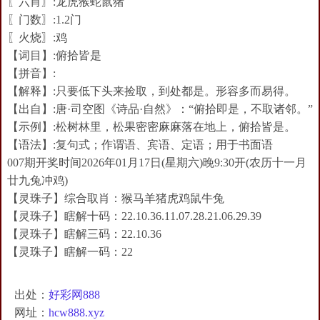
〖六肖〗:龙虎猴蛇鼠猪
〖门数〗:1.2门
〖火烧〗:鸡
【词目】:俯拾皆是
【拼音】:
【解释】:只要低下头来捡取，到处都是。形容多而易得。
【出自】:唐·司空图《诗品·自然》：“俯拾即是，不取诸邻。”
【示例】:松树林里，松果密密麻麻落在地上，俯拾皆是。
【语法】:复句式；作谓语、宾语、定语；用于书面语
007期开奖时间2026年01月17日(星期六)晚9:30开(农历十一月
廿九兔冲鸡)
【灵珠子】综合取肖：猴马羊猪虎鸡鼠牛兔
【灵珠子】瞎解十码：22.10.36.11.07.28.21.06.29.39
【灵珠子】瞎解三码：22.10.36
【灵珠子】瞎解一码：22
出处：
好彩网888
网址：
hcw888.xyz