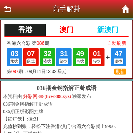
高手解卦
036期金钢指解正卦成语
本资料由
好彩网888(
hcw888.xyz
)
独家发布
036期金钢指解正卦成语
036期正版彩图挂牌
【红灯笼】:挂:31
充值秒到账，轻松下注香港/澳门/台湾六合彩就上9966.