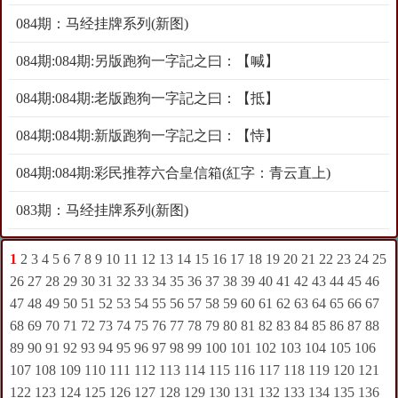
084期：马经挂牌系列(新图)
084期:084期:另版跑狗一字記之曰：【喊】
084期:084期:老版跑狗一字記之曰：【抵】
084期:084期:新版跑狗一字記之曰：【恃】
084期:084期:彩民推荐六合皇信箱(紅字：青云直上)
083期：马经挂牌系列(新图)
1
2
3
4
5
6
7
8
9
10
11
12
13
14
15
16
17
18
19
20
21
22
23
24
25
26
27
28
29
30
31
32
33
34
35
36
37
38
39
40
41
42
43
44
45
46
47
48
49
50
51
52
53
54
55
56
57
58
59
60
61
62
63
64
65
66
67
68
69
70
71
72
73
74
75
76
77
78
79
80
81
82
83
84
85
86
87
88
89
90
91
92
93
94
95
96
97
98
99
100
101
102
103
104
105
106
107
108
109
110
111
112
113
114
115
116
117
118
119
120
121
122
123
124
125
126
127
128
129
130
131
132
133
134
135
136