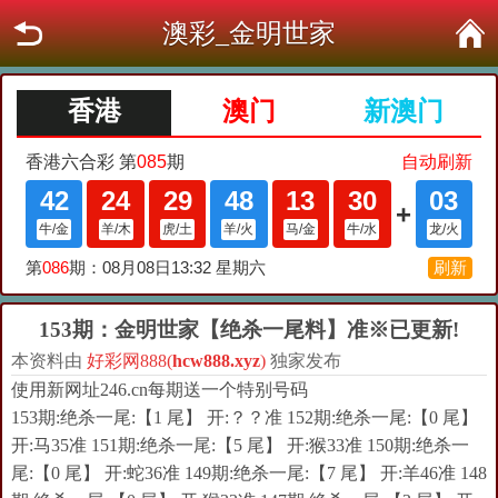
澳彩_金明世家
153期：金明世家【绝杀一尾料】准※已更新!
本资料由
好彩网888(
hcw888.xyz
)
独家发布
使用新网址246.cn每期送一个特别号码
153期:绝杀一尾:【1 尾】 开:？？准 152期:绝杀一尾:【0 尾】
开:马35准 151期:绝杀一尾:【5 尾】 开:猴33准 150期:绝杀一
尾:【0 尾】 开:蛇36准 149期:绝杀一尾:【7 尾】 开:羊46准 148