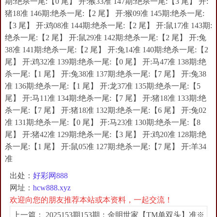
期:绝杀一尾:【0 尾】 开:猴33准 147期:绝杀一尾:【3 尾】 开:
猪18准 146期:绝杀一尾:【2 尾】 开:猴09准 145期:绝杀一尾:
【3 尾】 开:鸡08准 144期:绝杀一尾:【2 尾】 开:鼠17准 143期:
绝杀一尾:【2 尾】 开:鼠29准 142期:绝杀一尾:【2 尾】 开:兔
38准 141期:绝杀一尾:【2 尾】 开:兔14准 140期:绝杀一尾:【2
尾】 开:鸡32准 139期:绝杀一尾:【0 尾】 开:马47准 138期:绝
杀一尾:【1 尾】 开:兔38准 137期:绝杀一尾:【7 尾】 开:兔38
准 136期:绝杀一尾:【1 尾】 开:龙37准 135期:绝杀一尾:【5
尾】 开:马11准 134期:绝杀一尾:【7 尾】 开:猪18准 133期:绝
杀一尾:【7 尾】 开:猪18准 132期:绝杀一尾:【6 尾】 开:兔02
准 131期:绝杀一尾:【0 尾】 开:马23准 130期:绝杀一尾:【8
尾】 开:猪42准 129期:绝杀一尾:【3 尾】 开:鸡20准 128期:绝
杀一尾:【1 尾】 开:鼠05准 127期:绝杀一尾:【7 尾】 开:羊34
准
出处：
好彩网888
网址：
hcw888.xyz
欢迎向您的朋友推荐本站或本资料，一起交流！
上一篇：
2025153期153期：金明世家【TM单双头】准※