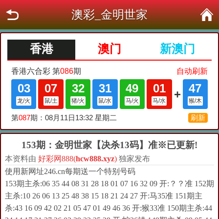
澳彩_金明世家
153期：金明世家【决杀13码】准※已更新!
本资料由
好彩网888(
hcw888.xyz
)
独家发布
使用新网址246.cn每期送一个特别号码
153期主杀:06 35 44 08 31 28 18 01 07 16 32 09 开:？？准 152期
主杀:10 26 06 13 25 48 38 15 18 21 24 27 开:马35准 151期主
杀:43 16 09 42 02 21 05 47 01 49 46 36 开:猴33准 150期主杀:44